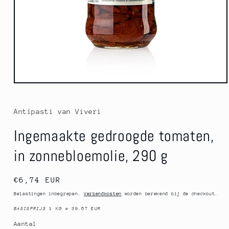
Media
1
openen
in
Antipasti van Viveri
modaal
Ingemaakte gedroogde tomaten,
in zonnebloemolie, 290 g
Normale
€6,74 EUR
prijs
Belastingen inbegrepen.
Verzendkosten
worden berekend bij de checkout.
BASISPRIJS
1 KG
=
39.67 EUR
Aantal
Aantal