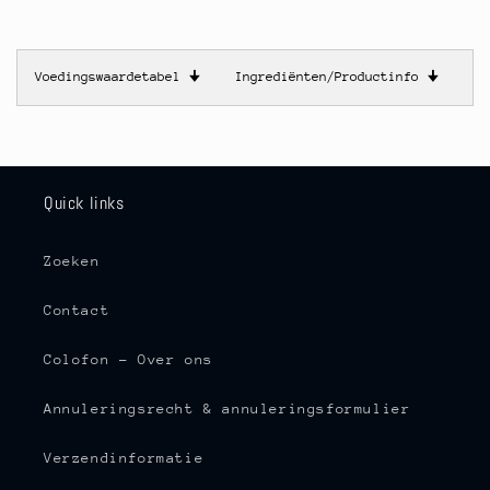
Voedingswaardetabel
🠋
Ingrediënten/Productinfo
🠋
Quick links
Zoeken
Contact
Colofon - Over ons
Annuleringsrecht & annuleringsformulier
Verzendinformatie