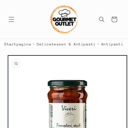
Meteen
naar de
content
Winkelwagen
›
›
Startpagina
Delicatessen & Antipasti
Antipasti
a direct naar
roductinformatie