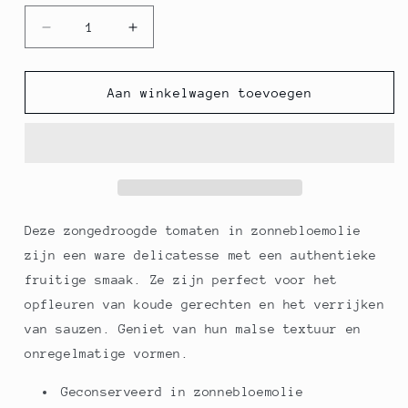
Aantal
Aantal
verlagen
verhogen
voor
voor
Ingemaakte
Ingemaakte
Aan winkelwagen toevoegen
gedroogde
gedroogde
tomaten,
tomaten,
in
in
zonnebloemolie,
zonnebloemolie,
290
290
g
g
Deze zongedroogde tomaten in zonnebloemolie
zijn een ware delicatesse met een authentieke
fruitige smaak. Ze zijn perfect voor het
opfleuren van koude gerechten en het verrijken
van sauzen. Geniet van hun malse textuur en
onregelmatige vormen.
Geconserveerd in zonnebloemolie