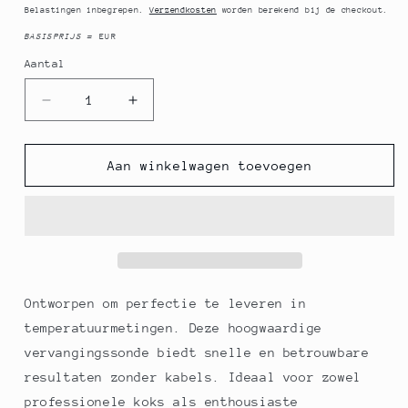
prijs
Belastingen inbegrepen.
Verzendkosten
worden berekend bij de checkout.
BASISPRIJS
=
EUR
Aantal
Aantal
Aantal
Aantal
verlagen
verhogen
voor
voor
Vervangende
Vervangende
Aan winkelwagen toevoegen
steekvoeler,
steekvoeler,
zonder
zonder
kabel,
kabel,
voor
voor
G1200
G1200
digitale
digitale
thermometer
thermometer
Ontworpen om perfectie te leveren in
(artikel
(artikel
temperatuurmetingen. Deze hoogwaardige
58981),
58981),
vervangingssonde biedt snelle en betrouwbare
1
1
stuk
stuk
resultaten zonder kabels. Ideaal voor zowel
professionele koks als enthousiaste