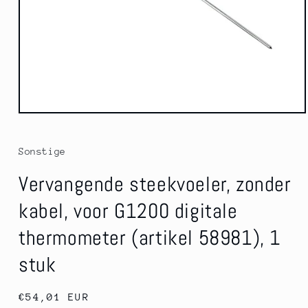
Media
1
openen
in
Sonstige
modaal
Vervangende steekvoeler, zonder
kabel, voor G1200 digitale
thermometer (artikel 58981), 1
stuk
Normale
€54,01 EUR