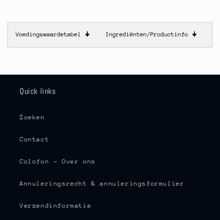
Voedingswaardetabel
🠋
Ingrediënten/Productinfo
🠋
Quick links
Zoeken
Contact
Colofon - Over ons
Annuleringsrecht & annuleringsformulier
Verzendinformatie