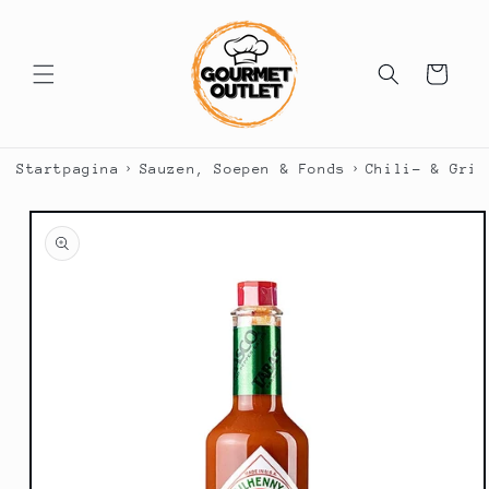
Meteen
naar de
content
Winkelwagen
›
›
Startpagina
Sauzen, Soepen & Fonds
Chili- & Gril
a direct naar
roductinformatie