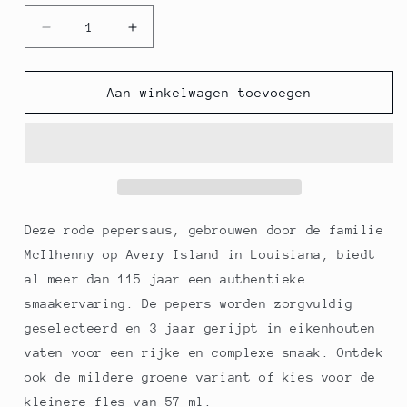
Aantal
Aantal
verlagen
verhogen
voor
voor
Tabasco,
Tabasco,
Aan winkelwagen toevoegen
rood,
rood,
pikant,
pikant,
McIlhenny,
McIlhenny,
350
350
ml
ml
Deze rode pepersaus, gebrouwen door de familie
McIlhenny op Avery Island in Louisiana, biedt
al meer dan 115 jaar een authentieke
smaakervaring. De pepers worden zorgvuldig
geselecteerd en 3 jaar gerijpt in eikenhouten
vaten voor een rijke en complexe smaak. Ontdek
ook de mildere groene variant of kies voor de
kleinere fles van 57 ml.