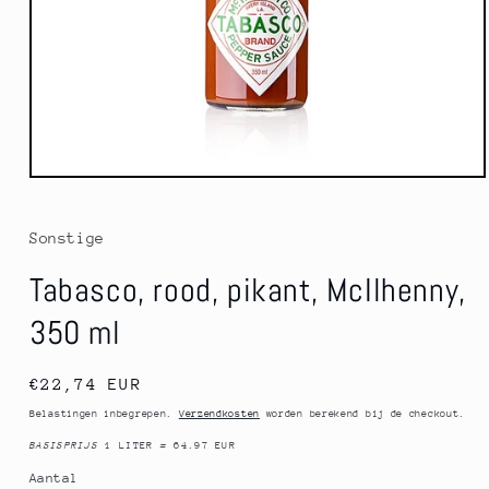
Media
1
openen
in
Sonstige
modaal
Tabasco, rood, pikant, McIlhenny,
350 ml
Normale
€22,74 EUR
prijs
Belastingen inbegrepen.
Verzendkosten
worden berekend bij de checkout.
BASISPRIJS
1 LITER
=
64.97 EUR
Aantal
Aantal