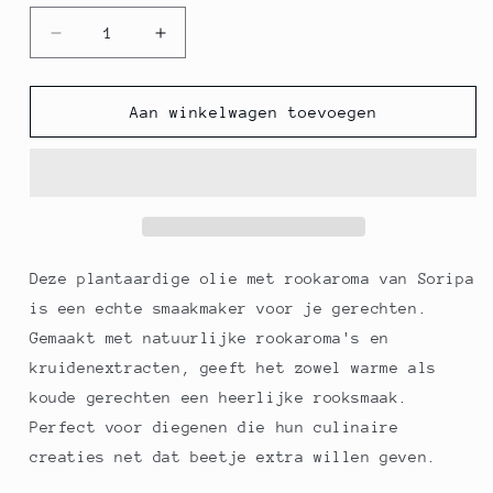
Aantal
Aantal
verlagen
verhogen
voor
voor
Rookaroma
Rookaroma
Aan winkelwagen toevoegen
in
in
olie
olie
-
-
Fumée,
Fumée,
Soripa,
Soripa,
250
250
ml
ml
Deze plantaardige olie met rookaroma van Soripa
is een echte smaakmaker voor je gerechten.
Gemaakt met natuurlijke rookaroma's en
kruidenextracten, geeft het zowel warme als
koude gerechten een heerlijke rooksmaak.
Perfect voor diegenen die hun culinaire
creaties net dat beetje extra willen geven.