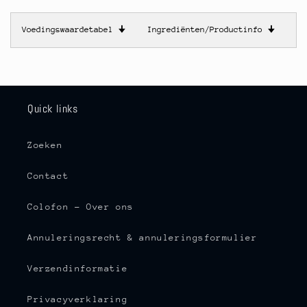
Voedingswaardetabel
🠋
Ingrediënten/Productinfo
🠋
Quick links
Zoeken
Contact
Colofon - Over ons
Annuleringsrecht & annuleringsformulier
Verzendinformatie
Privacyverklaring