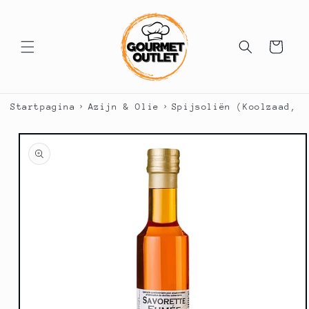
Meteen
naar de
content
Winkelwagen
›
›
Startpagina
Azijn & Olie
Spijsoliën (Koolzaad, N
a direct naar
roductinformatie