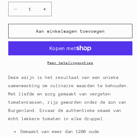
Aantal
Aantal
verlagen
verhogen
voor
voor
Gölles
Gölles
Aan winkelwagen toevoegen
Paradeiser-
Paradeiser-
Essig
Essig
-
-
tomatenazijn,
tomatenazijn,
5%
5%
Meer betalingsopties
zuur,
zuur,
250
250
Deze azijn is het resultaat van een unieke
ml
ml
samenwerking om culinaire waarden te behouden.
Met liefde en zorg gemaakt van vergeten
tomatenrassen, rijp geworden onder de zon van
Burgenland. Ervaar de authentieke smaak van
écht lekkere tomaten in elke druppel.
Gemaakt van meer dan 1200 oude