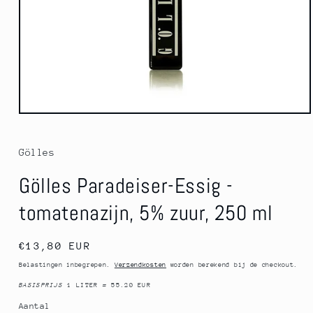
Media
1
openen
in
Gölles
modaal
Gölles Paradeiser-Essig -
tomatenazijn, 5% zuur, 250 ml
Normale
€13,80 EUR
prijs
Belastingen inbegrepen.
Verzendkosten
worden berekend bij de checkout.
BASISPRIJS
1 LITER
=
55.20 EUR
Aantal
Aantal