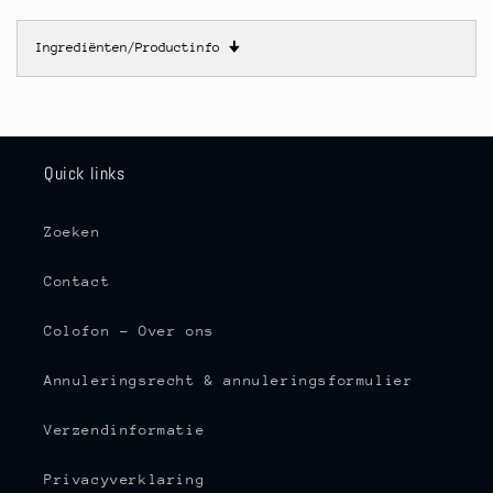
Ingrediënten/Productinfo
🠋
Quick links
Zoeken
Contact
Colofon - Over ons
Annuleringsrecht & annuleringsformulier
Verzendinformatie
Privacyverklaring