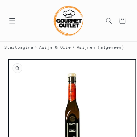
Meteen
naar de
content
Winkelwagen
›
›
Startpagina
Azijn & Olie
Azijnen (algemeen)
a direct naar
roductinformatie