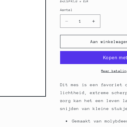
BASISPRIJS
=
EUR
Aantal
Aantal
Aantal
Aantal
verlagen
verhogen
voor
voor
Global
Global
Aan winkelwage
GSF-
GSF-
23
23
Steakmes,
Steakmes,
gesmeed,
gesmeed,
11
11
Meer betalin
cm,
cm,
1
1
Dit mes is een favoriet 
stuk
stuk
lichtheid, extreme scher
zorg kan het een leven l
snijden van kleine stukj
Gemaakt van molybdee