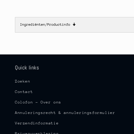
Ingrediënten/Productinfo
🠋
Quick links
Zoeken
Contact
Colofon - Over ons
Annuleringsrecht & annuleringsformulier
Verzendinformatie
Privacyverklaring