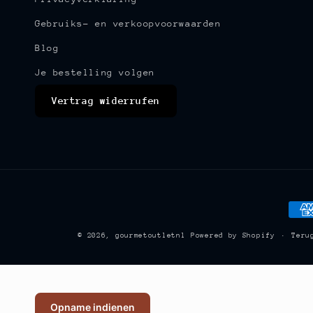
Gebruiks- en verkoopvoorwaarden
Blog
Je bestelling volgen
Vertrag widerrufen
Bet
© 2026,
gourmetoutletnl
Powered by Shopify
Teru
Opname indienen