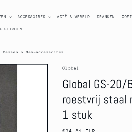
TEN
ACCESSOIRES
AZIË & WERELD
DRANKEN
ZOE
& SEIZOEN
Messen & Mes-accessoires
Global
Global GS-20/B
roestvrij staal
1 stuk
Normale
€34,81 EUR