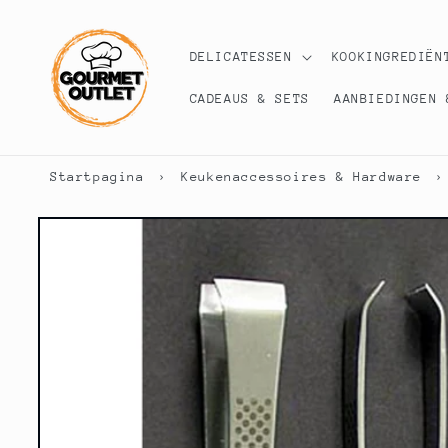
Meteen
naar de
content
DELICATESSEN
KOOKINGREDIËN
CADEAUS & SETS
AANBIEDINGEN 
Startpagina
›
Keukenaccessoires & Hardware
›
Ga direct naar
productinformatie