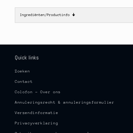
Ingrediënten/Productinfo
🠋
Quick links
Zoeken
Contact
Colofon - Over ons
Annuleringsrecht & annuleringsformulier
Verzendinformatie
Privacyverklaring