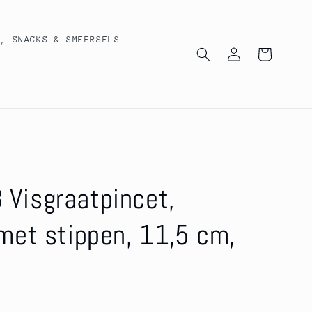
T, SNACKS & SMEERSELS
Inloggen
Winkelwagen
 Visgraatpincet,
 met stippen, 11,5 cm,