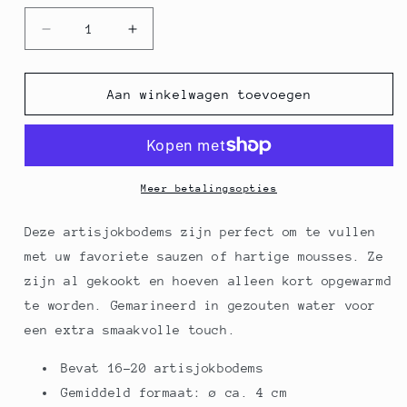
Aantal
Aantal
verlagen
verhogen
voor
voor
Artisjokbodems,
Artisjokbodems,
Aan winkelwagen toevoegen
16-
16-
20
20
bodems,
bodems,
ø
ø
ca.
ca.
Meer betalingsopties
4
4
cm,
cm,
Deze artisjokbodems zijn perfect om te vullen
800
800
met uw favoriete sauzen of hartige mousses. Ze
g
g
zijn al gekookt en hoeven alleen kort opgewarmd
te worden. Gemarineerd in gezouten water voor
een extra smaakvolle touch.
Bevat 16-20 artisjokbodems
Gemiddeld formaat: ø ca. 4 cm