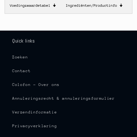
Voedingswaardetabel
🠋
Ingrediënten/Productinfo
🠋
Quick links
Zoeken
Contact
Colofon - Over ons
Annuleringsrecht & annuleringsformulier
Verzendinformatie
Privacyverklaring