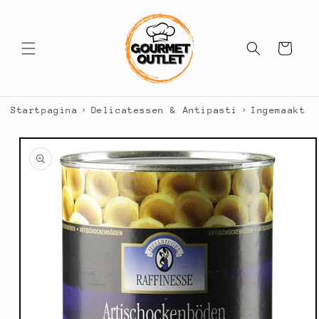
Meteen
naar de
content
Winkelwagen
›
›
Startpagina
Delicatessen & Antipasti
Ingemaakt (
a direct naar
roductinformatie